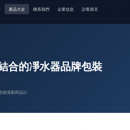
影音先锋-色交AV午夜狂-色蕉
介
產品大全
聯系我們
企業信息
訪客留言
結合的凈水器品牌包裝
包裝策劃與設計