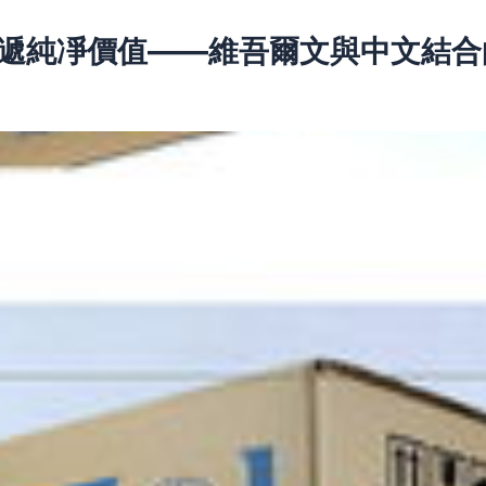
遞純凈價值——維吾爾文與中文結合