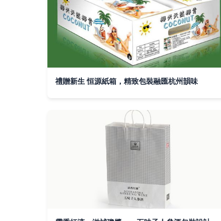
禮贈新生 恒源紙箱，精致包裝融匯杭州韻味