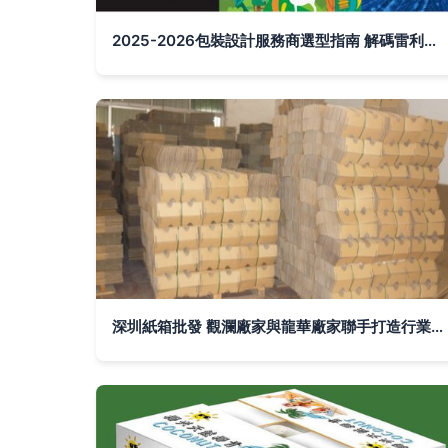
2025-2026包裝設計服務商選型指南 解碼雷利設計如何定義中原品牌新標準
深圳紙箱批發 觀瀾廠家與龍華廠家聯手打造行業領先包裝方案