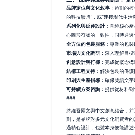
品牌定位與文化敘事
：策劃的核
的科技饋贈”，或“連接現代生
系列化與延伸設計
：圍繞核心產
心圖形符號的一致性，同時通過
全方位的包裝服務
：專業的包裝
市場與文化調研
：深入理解目標
創意設計與打樣
：完成從概念構
結構工程支持
：解決包裝的保護
印刷與生產指導
：確保雙語文字
可持續方案咨詢
：提供從材料到
###
將維吾爾文與中文創意結合，并
劃，是品牌對多元文化消費者的
過精心設計，包裝本身便能講述