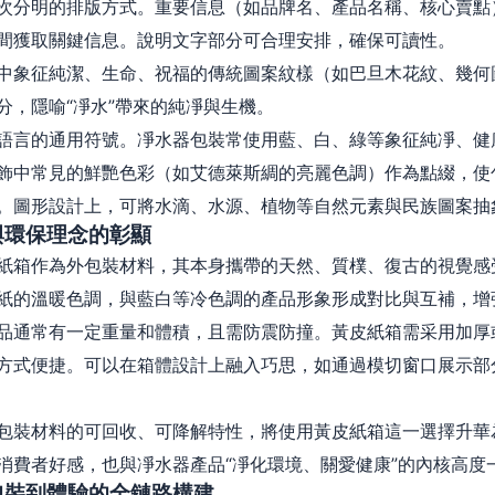
次分明的排版方式。重要信息（如品牌名、產品名稱、核心賣點
間獲取關鍵信息。說明文字部分可合理安排，確保可讀性。
中象征純潔、生命、祝福的傳統圖案紋樣（如巴旦木花紋、幾何
分，隱喻“凈水”帶來的純凈與生機。
語言的通用符號。凈水器包裝常使用藍、白、綠等象征純凈、健
飾中常見的鮮艷色彩（如艾德萊斯綢的亮麗色調）作為點綴，使
。圖形設計上，可將水滴、水源、植物等自然元素與民族圖案抽
與環保理念的彰顯
紙箱作為外包裝材料，其本身攜帶的天然、質樸、復古的視覺感
紙的溫暖色調，與藍白等冷色調的產品形象形成對比與互補，增
品通常有一定重量和體積，且需防震防撞。黃皮紙箱需采用加厚
方式便捷。可以在箱體設計上融入巧思，如通過模切窗口展示部
包裝材料的可回收、可降解特性，將使用黃皮紙箱這一選擇升華
消費者好感，也與凈水器產品“凈化環境、關愛健康”的內核高度
包裝到體驗的全鏈路構建