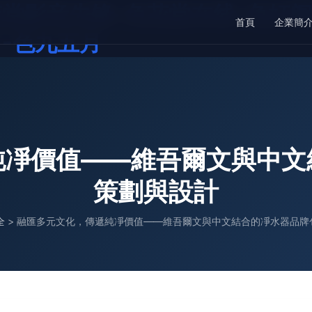
花堂影音先锋-色花堂在线-色奸阁
首頁
企業簡
1-色九五月
純凈價值——維吾爾文與中文
策劃與設計
全
>
融匯多元文化，傳遞純凈價值——維吾爾文與中文結合的凈水器品牌