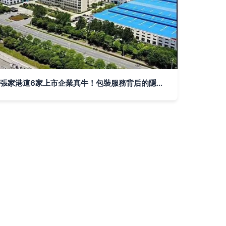
張家港這6家上市企業真牛！包裝服務背后的隱形冠軍