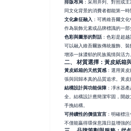
排版布局
：采用并列、對照或主
同文化背景的消費者都能第一時
文化象征融入
：可將維吾爾文化
作為裝飾元素或品牌標識的一部
色彩與圖形的對話
：色彩是超越
可以融入維吾爾族傳統服飾、裝
增添一抹濃郁的民族風情與活力
二、 材質選擇：黃皮紙箱
黃皮紙箱的天然質感
：選用黃皮
張與回歸本真的品質追求。黃皮
結構設計與功能保障
：凈水器產
全。結構設計應簡潔牢固，開啟
手挽結構。
可持續性的價值宣言
：明確標注
不僅能贏得環保意識日益增強的
三、 品牌策劃與服務：從