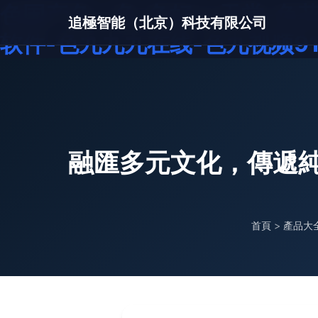
色国产色一色-色好av天堂-色
追極智能（北京）科技有限公司
软件-色九九九在线-色九视频9
融匯多元文化，傳遞
首頁
>
產品大