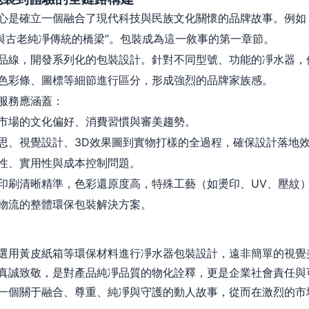
心是確立一個融合了現代科技與民族文化關懷的品牌故事。例如
活與古老純凈傳統的橋梁”。包裝成為這一敘事的第一章節。
品線，開發系列化的包裝設計。針對不同型號、功能的凈水器，
色彩條、圖標等細節進行區分，形成強烈的品牌家族感。
服務應涵蓋：
市場的文化偏好、消費習慣與審美趨勢。
思、視覺設計、3D效果圖到實物打樣的全過程，確保設計落地
性、實用性與成本控制問題。
印刷清晰精準，色彩還原度高，特殊工藝（如燙印、UV、壓紋
物流的整體環保包裝解決方案。
選用黃皮紙箱等環保材料進行凈水器包裝設計，遠非簡單的視覺
真誠致敬，是對產品純凈品質的物化詮釋，更是企業社會責任與
一個關于融合、尊重、純凈與守護的動人故事，從而在激烈的市